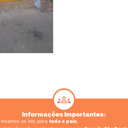
Informações Importantes:
Enviamos os kits para
todo o país
;