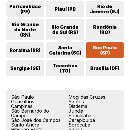
Pernambuco
Rio de
Piauí (PI)
(PE)
Janeiro (RJ)
Rio Grande
Rio Grande
Rondônia
do Norte
do Sul (RS)
(RO)
(RN)
Santa
São Paulo
Roraima (RR)
Catarina (SC)
(SP)
Tocantins
Sergipe (SE)
Brasilia (DF)
(TO)
São Paulo
Mogi das Cruzes
Guarulhos
Santos
Campinas
Diadema
São Bernardo do
Jundiaí
Campo
Piracicaba
São José dos Campos
Carapicuíba
Santo André
Sorocaba
Ribeirão Preto
Bauru