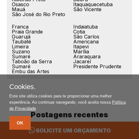
Osasco
Itaquaquecetuba
Mauá
São Vicente
São José do Rio Preto
Franca
Indaiatuba
Praia Grande
Cotia
Guarujá
São Carlos
Taubaté
Americana
Limeira
Itapevi
Suzano
Marília
Sumaré
Araraquara
Taboão da Serra
Jacareí
Sumaré
Presidente Prudente
Embu das Artes
Cookies.
Este site utiliza cookies para te proporcionar uma melhor
experiência. Ao continuar navegando, você aceita nossa
Política
de Privacidade
Postagens recentes
OK
SOLICITE UM ORÇAMENTO