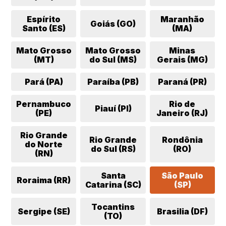
Espírito
Maranhão
Goiás (GO)
Santo (ES)
(MA)
Mato Grosso
Mato Grosso
Minas
(MT)
do Sul (MS)
Gerais (MG)
Pará (PA)
Paraíba (PB)
Paraná (PR)
Pernambuco
Rio de
Piauí (PI)
(PE)
Janeiro (RJ)
Rio Grande
Rio Grande
Rondônia
do Norte
do Sul (RS)
(RO)
(RN)
Santa
São Paulo
Roraima (RR)
Catarina (SC)
(SP)
Tocantins
Sergipe (SE)
Brasilia (DF)
(TO)