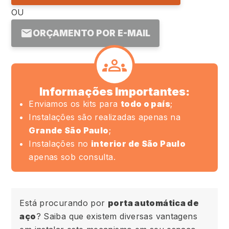
OU
ORÇAMENTO POR E-MAIL
Informações Importantes:
Enviamos os kits para
todo o país
;
Instalações são realizadas apenas na
Grande São Paulo
;
Instalações no
interior de São Paulo
apenas sob consulta.
Está procurando por
porta automática de
aço
? Saiba que existem diversas vantagens