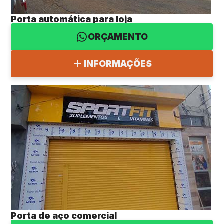
Porta automática para loja
ORÇAMENTO
INFORMAÇÕES
Porta de aço comercial