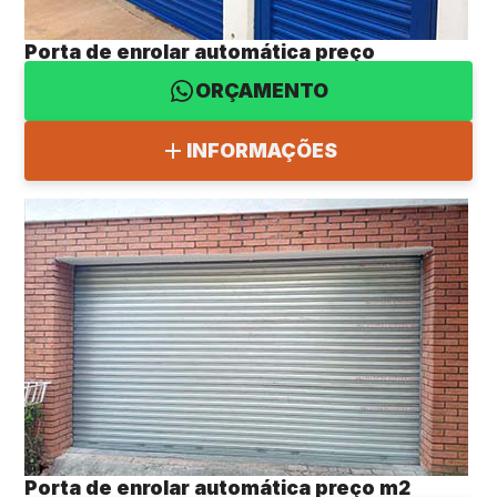
Porta de enrolar automática preço
ORÇAMENTO
INFORMAÇÕES
Porta de enrolar automática preço m2