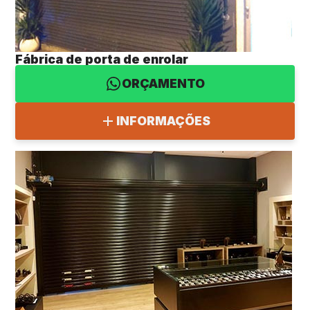
Fábrica de porta de enrolar
ORÇAMENTO
INFORMAÇÕES