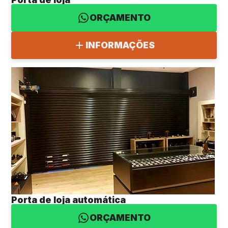
ORÇAMENTO
INFORMAÇÕES
Porta de loja automática
ORÇAMENTO