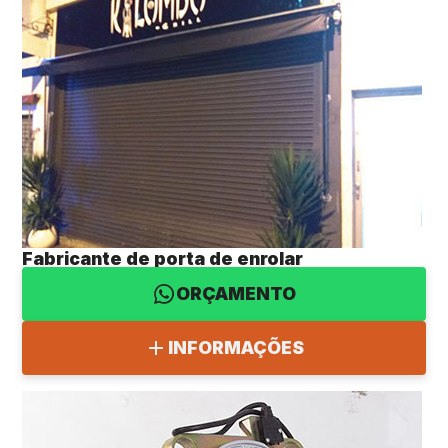
Fabricante de porta de enrolar
ORÇAMENTO
INFORMAÇÕES