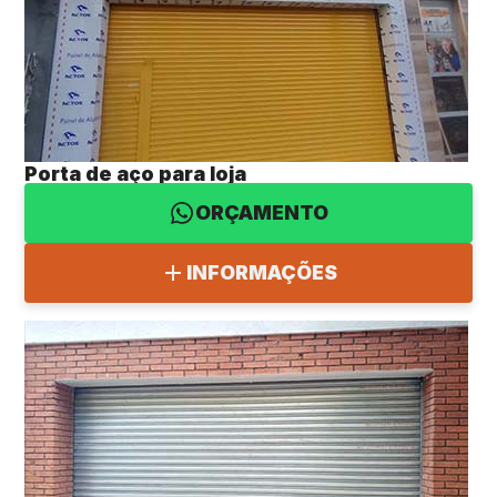
Porta de aço para loja
ORÇAMENTO
INFORMAÇÕES