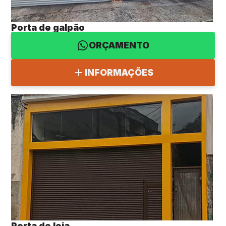
Porta de galpão
ORÇAMENTO
INFORMAÇÕES
Porta de loja