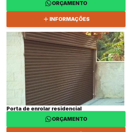
ORÇAMENTO
INFORMAÇÕES
Porta de enrolar residencial
ORÇAMENTO