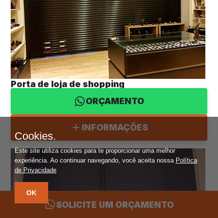
Porta de loja de shopping
ORÇAMENTO
INFORMAÇÕES
Cookies.
Este site utiliza cookies para te proporcionar uma melhor
experiência. Ao continuar navegando, você aceita nossa
Política
de Privacidade
OK
SOLICITE UM ORÇAMENTO