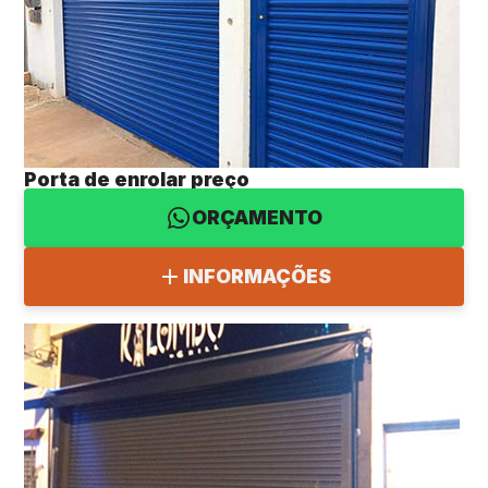
Porta de enrolar preço
ORÇAMENTO
INFORMAÇÕES