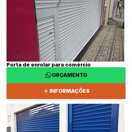
Porta de enrolar para comércio
ORÇAMENTO
INFORMAÇÕES