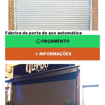
Fábrica de porta de aço automática
ORÇAMENTO
INFORMAÇÕES