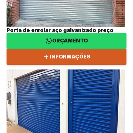
Porta de enrolar aço galvanizado preço
ORÇAMENTO
INFORMAÇÕES