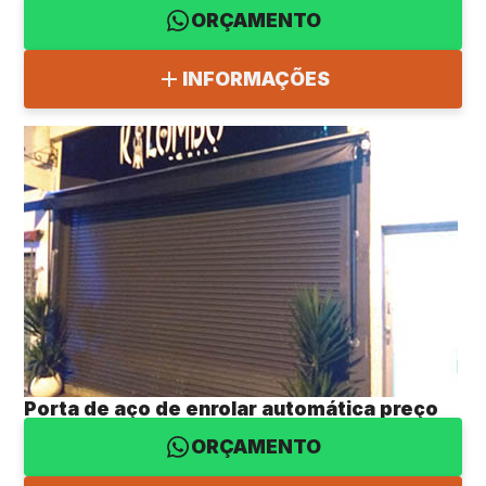
ORÇAMENTO
INFORMAÇÕES
Porta de aço de enrolar automática preço
ORÇAMENTO