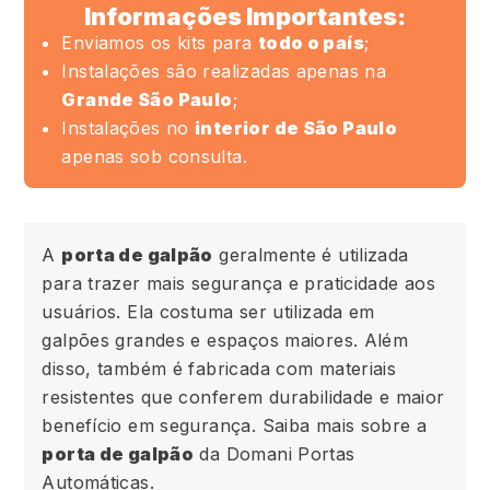
Informações Importantes:
Enviamos os kits para
todo o país
;
Instalações são realizadas apenas na
Grande São Paulo
;
Instalações no
interior de São Paulo
apenas sob consulta.
A
porta de galpão
geralmente é utilizada
para trazer mais segurança e praticidade aos
usuários. Ela costuma ser utilizada em
galpões grandes e espaços maiores. Além
disso, também é fabricada com materiais
resistentes que conferem durabilidade e maior
benefício em segurança. Saiba mais sobre a
porta de galpão
da Domani Portas
Automáticas.