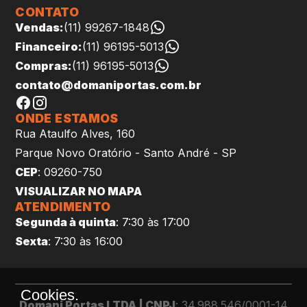
CONTATO
Vendas:
(11) 99267-1848
Financeiro:
(11) 96195-5013
Compras:
(11) 96195-5013
contato@domaniportas.com.br
ONDE ESTAMOS
Rua Ataulfo Alves, 160
Parque Novo Oratório - Santo André - SP
CEP
: 09260-750
VISUALIZAR NO MAPA
ATENDIMENTO
Segunda à quinta
: 7:30 às 17:00
Sexta
: 7:30 às 16:00
Cookies.
Domani Portas LTDA | CNPJ
: 34.988.546/0001-14