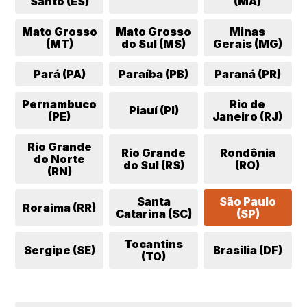
Santo (ES)
(MA)
Mato Grosso
Mato Grosso
Minas
(MT)
do Sul (MS)
Gerais (MG)
Pará (PA)
Paraíba (PB)
Paraná (PR)
Pernambuco
Rio de
Piauí (PI)
(PE)
Janeiro (RJ)
Rio Grande
Rio Grande
Rondônia
do Norte
do Sul (RS)
(RO)
(RN)
Santa
São Paulo
Roraima (RR)
Catarina (SC)
(SP)
Tocantins
Sergipe (SE)
Brasilia (DF)
(TO)