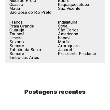
Ribeirão Preto
Bauru
Osasco
Itaquaquecetuba
Mauá
São Vicente
São José do Rio Preto
Franca
Indaiatuba
Praia Grande
Cotia
Guarujá
São Carlos
Taubaté
Americana
Limeira
Itapevi
Suzano
Marília
Sumaré
Araraquara
Taboão da Serra
Jacareí
Sumaré
Presidente Prudente
Embu das Artes
Postagens recentes