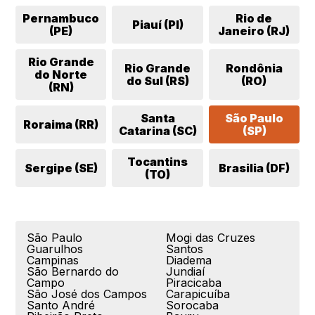
Pernambuco
Rio de
Piauí (PI)
(PE)
Janeiro (RJ)
Rio Grande
Rio Grande
Rondônia
do Norte
do Sul (RS)
(RO)
(RN)
Santa
São Paulo
Roraima (RR)
Catarina (SC)
(SP)
Tocantins
Sergipe (SE)
Brasilia (DF)
(TO)
São Paulo
Mogi das Cruzes
Guarulhos
Santos
Campinas
Diadema
São Bernardo do
Jundiaí
Campo
Piracicaba
São José dos Campos
Carapicuíba
Santo André
Sorocaba