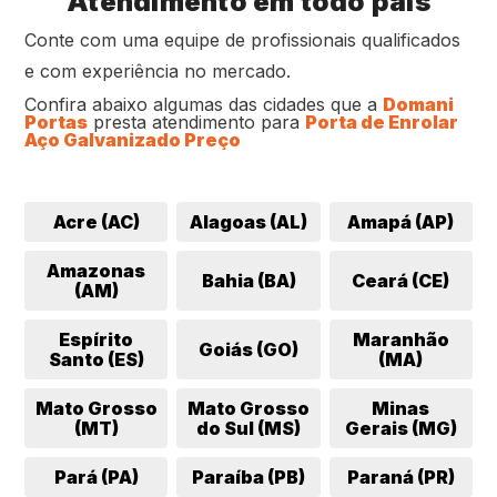
Atendimento em todo país
Conte com uma equipe de profissionais qualificados
e com experiência no mercado.
Confira abaixo algumas das cidades que a
Domani
Portas
presta atendimento para
Porta de Enrolar
Aço Galvanizado Preço
Acre (AC)
Alagoas (AL)
Amapá (AP)
Amazonas
Bahia (BA)
Ceará (CE)
(AM)
Espírito
Maranhão
Goiás (GO)
Santo (ES)
(MA)
Mato Grosso
Mato Grosso
Minas
(MT)
do Sul (MS)
Gerais (MG)
Pará (PA)
Paraíba (PB)
Paraná (PR)