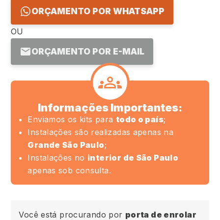
ORÇAMENTO POR WHATSAPP
OU
ORÇAMENTO POR E-MAIL
Informações Importantes:
Enviamos os kits para
todo o país
;
Instalações são realizadas apenas na
Grande São Paulo
;
Instalações no
interior de São Paulo
apenas sob consulta.
Você está procurando por
porta de enrolar