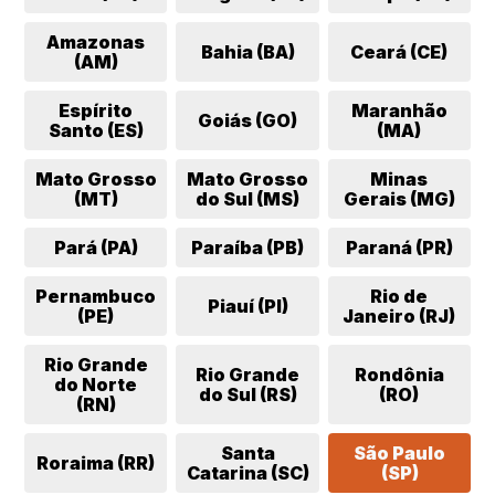
Amazonas
Bahia (BA)
Ceará (CE)
(AM)
Espírito
Maranhão
Goiás (GO)
Santo (ES)
(MA)
Mato Grosso
Mato Grosso
Minas
(MT)
do Sul (MS)
Gerais (MG)
Pará (PA)
Paraíba (PB)
Paraná (PR)
Pernambuco
Rio de
Piauí (PI)
(PE)
Janeiro (RJ)
Rio Grande
Rio Grande
Rondônia
do Norte
do Sul (RS)
(RO)
(RN)
Santa
São Paulo
Roraima (RR)
Catarina (SC)
(SP)