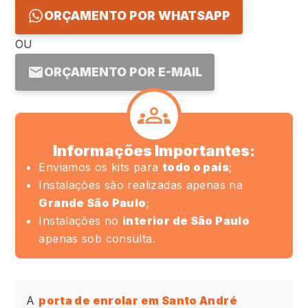
ORÇAMENTO POR WHATSAPP
OU
ORÇAMENTO POR E-MAIL
Informações Importantes:
Enviamos os kits para
todo o país
;
Instalações são realizadas apenas na
Grande São Paulo
;
Instalações no
interior de São Paulo
apenas sob consulta.
A
porta de enrolar em Santo André