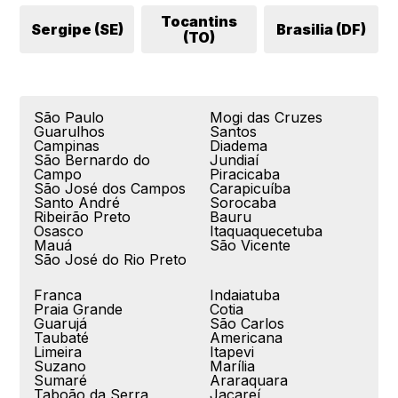
Tocantins
Sergipe (SE)
Brasilia (DF)
(TO)
São Paulo
Mogi das Cruzes
Guarulhos
Santos
Campinas
Diadema
São Bernardo do
Jundiaí
Campo
Piracicaba
São José dos Campos
Carapicuíba
Santo André
Sorocaba
Ribeirão Preto
Bauru
Osasco
Itaquaquecetuba
Mauá
São Vicente
São José do Rio Preto
Franca
Indaiatuba
Praia Grande
Cotia
Guarujá
São Carlos
Taubaté
Americana
Limeira
Itapevi
Suzano
Marília
Sumaré
Araraquara
Taboão da Serra
Jacareí